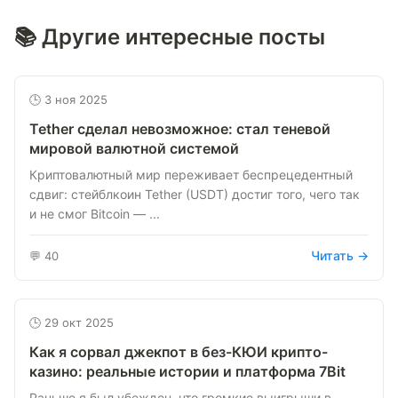
📚 Другие интересные посты
🕒 3 ноя 2025
Tether сделал невозможное: стал теневой
мировой валютной системой
Криптовалютный мир переживает беспрецедентный
сдвиг: стейблкоин Tether (USDT) достиг того, чего так
и не смог Bitcoin — ...
Читать →
💬 40
🕒 29 окт 2025
Как я сорвал джекпот в без-КЮИ крипто-
казино: реальные истории и платформа 7Bit
Раньше я был убежден, что громкие выигрыши в