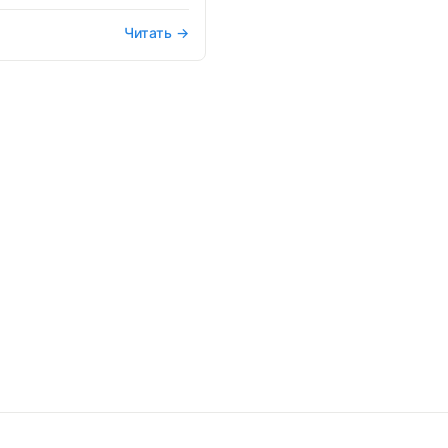
Читать →