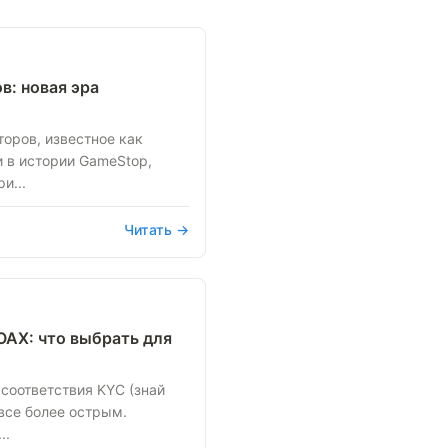
ов: новая эра
оров, известное как
и в истории GameStop,
и...
Читать →
OAX: что выбрать для
соответствия KYC (знай
 все более острым.
..