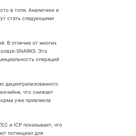
о в топе. Аналитики и 
огут стать следующими 
. В отличие от многих 
олаzk-SNARKS. Это 
денциальность операций 
ию децентрализованного 
окчейне, что снижает 
орма уже привлекла 
C и ICP показывает, что 
т потенциал для 