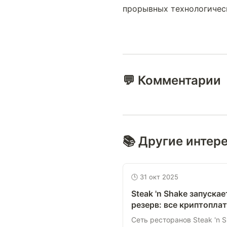
прорывных технологичес
💬 Комментарии
📚 Другие интер
🕒 31 окт 2025
Steak 'n Shake запуска
резерв: все криптопла
Сеть ресторанов Steak 'n 