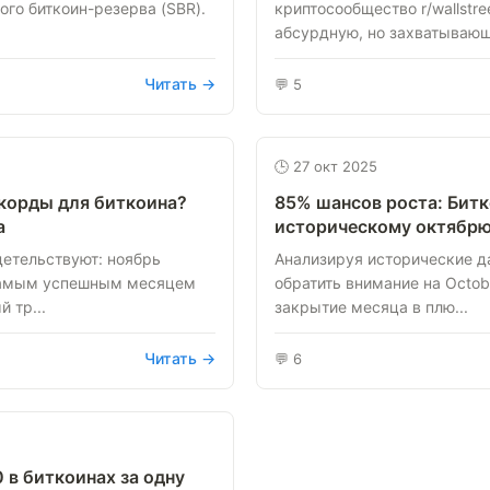
ого биткоин-резерва (SBR).
криптосообщество r/wallstr
абсурдную, но захватывающ
Читать →
💬 5
🕒 27 окт 2025
корды для биткоина?
85% шансов роста: Битк
а
историческому октябр
етельствуют: ноябрь
Анализируя исторические да
самым успешным месяцем
обратить внимание на Octobe
 тр...
закрытие месяца в плю...
Читать →
💬 6
 в биткоинах за одну