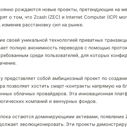
оянно рождаются новые проекты, претендующие на мест
ят о том, что Zcash (ZEC) и Internet Computer (ICP) м
изменив расстановку сил на рынке.
ие своей уникальной технологией приватных транзакций
вает полную анонимность переводов с помощью проток
требованным среди пользователей, для которых конфи
ачение.
nity представляет собой амбициозный проект по создан
ура позволяет хостить смарт-контракты напрямую на бл
нных облачных провайдеров. Эта инновационная платф
логических компаний и венчурных фондов.
пока остаются доминирующими активами, появление ZE
должает эволюционировать. Эти проекты демонстрирую