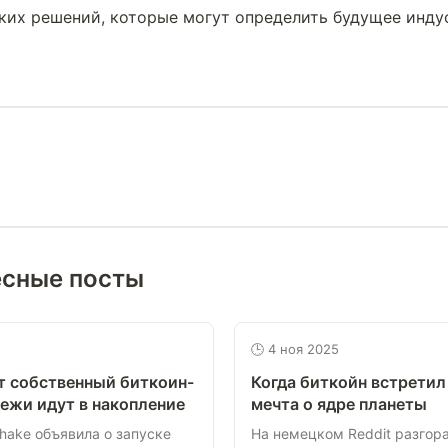
ких решений, которые могут определить будущее инду
есные посты
🕒 4 ноя 2025
ет собственный биткоин-
Когда биткойн встрети
тежи идут в накопление
мечта о ядре планеты
Shake объявила о запуске
На немецком Reddit разгора