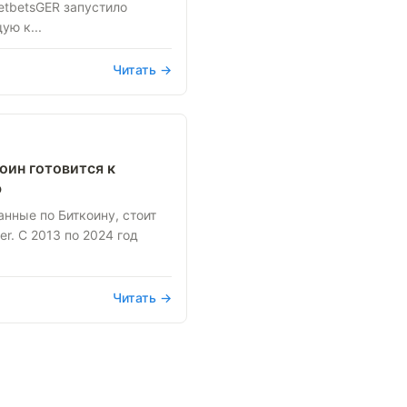
eetbetsGER запустило
ую к...
Читать →
оин готовится к
ю
нные по Биткоину, стоит
r. С 2013 по 2024 год
Читать →