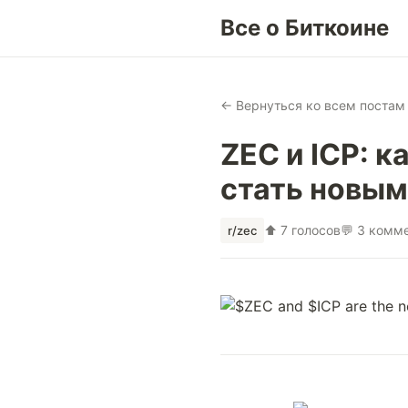
Все о Биткоине
← Вернуться ко всем постам
ZEC и ICP: к
стать новым
⬆ 7 голосов
💬 3 комм
r/zec