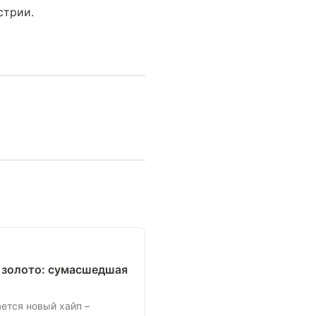
стрии.
л золото: сумасшедшая
ется новый хайп –