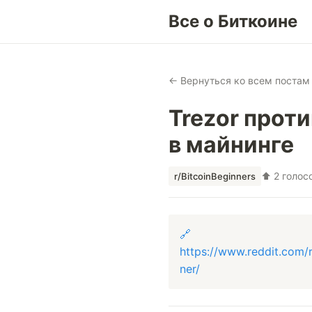
Все о Биткоине
← Вернуться ко всем постам
Trezor прот
в майнинге
⬆ 2 голос
r/BitcoinBeginners
🔗
https://www.reddit.com/
ner/