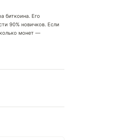
 биткоина. Его 
ти 90% новичков. Если 
колько монет — 