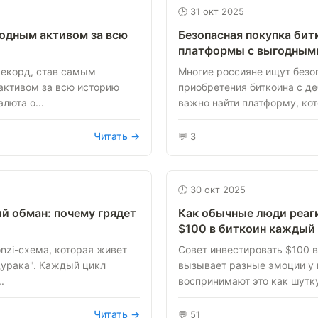
🕒 31 окт 2025
годным активом за всю
Безопасная покупка бит
платформы с выгодным
рекорд, став самым
Многие россияне ищут безо
ктивом за всю историю
приобретения биткоина с де
люта о...
важно найти платформу, кот
Читать →
💬 3
🕒 30 окт 2025
й обман: почему грядет
Как обычные люди реаг
$100 в биткоин каждый
nzi-схема, которая живет
Совет инвестировать $100 
дурака". Каждый цикл
вызывает разные эмоции у 
.
воспринимают это как шутку,
Читать →
💬 51