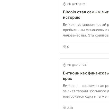
🕒 30 окт 2025
Bitcoin стал самым вы
историю
Биткоин установил новый 
прибыльным финансовым а
человечества. Эта криптова
💬 0
🕒 20 дек 2024
Биткоин как финансовы
крах
Биткоин — современная po
за счет теории "большого 
повторяется одна и та же ..
💬 3.1k