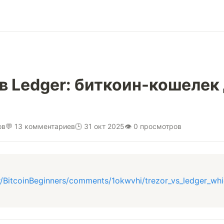
ив Ledger: биткоин-кошелек
ов
💬 13 комментариев
🕒 31 окт 2025
👁 0 просмотров
r/BitcoinBeginners/comments/1okwvhi/trezor_vs_ledger_whi