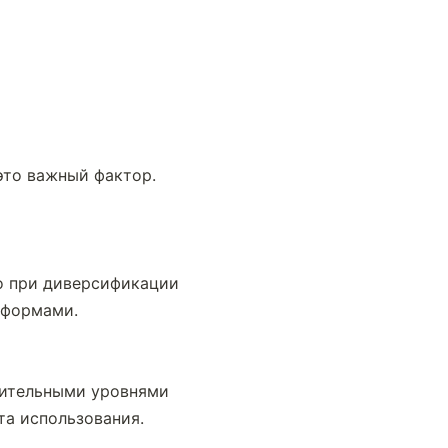
это важный фактор. 
о при диверсификации 
тформами.
нительными уровнями 
та использования.