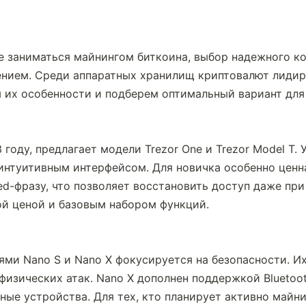
е заниматься майнингом биткоина, выбор надежного ко
ием. Среди аппаратных хранилищ криптовалют лидирую
м их особенности и подберем оптимальный вариант дл
 году, предлагает модели Trezor One и Trezor Model T. 
интуитивным интерфейсом. Для новичка особенно ценна
d-фразу, что позволяет восстановить доступ даже при 
ой ценой и базовым набором функций.
ми Nano S и Nano X фокусируется на безопасности. Их 
физических атак. Nano X дополнен поддержкой Bluetoot
ные устройства. Для тех, кто планирует активно майни