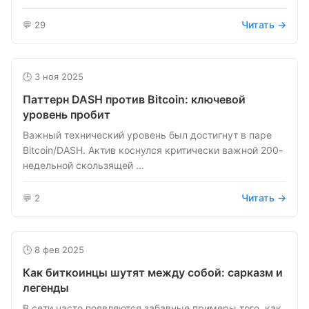
Читать →
💬 29
🕒 3 ноя 2025
Паттерн DASH против Bitcoin: ключевой
уровень пробит
Важный технический уровень был достигнут в паре
Bitcoin/DASH. Актив коснулся критически важной 200-
недельной скользящей ...
Читать →
💬 2
🕒 8 фев 2025
Как биткоинцы шутят между собой: сарказм и
легенды
В сети часто появляются забавные примеры того, как