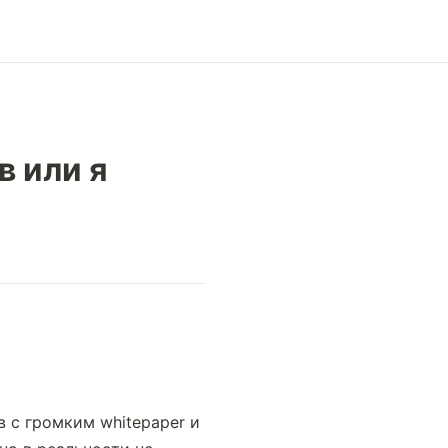
 или я
с громким whitepaper и 