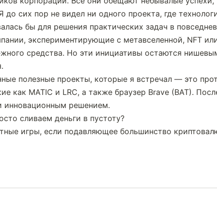
ков корпораций. Все они обещают небывалые успехи, н
до сих пор не видел ни одного проекта, где технологи
алась бы для решения практических задач в повседнев
пании, экспериментирующие с метавселенной, NFT или 
ежного средства. Но эти инициативы остаются нишевы
.
нные полезные проекты, которые я встречал — это про
кие как MATIC и LRC, а также браузер Brave (BAT). Посл
и инновационным решением.
осто сливаем деньги в пустоту?
ртные игры, если подавляющее большинство криптовалю