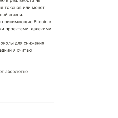
о в реальности не 
я токенов или монет 
ной жизни.
принимающие Bitcoin в 
ми проектами, далекими 
токолы для снижения 
едний я считаю 
т абсолютно 