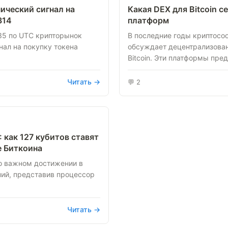
нический сигнал на
Какая DEX для Bitcoin 
314
платформ
:35 по UTC крипторынок
В последние годы криптосо
нал на покупку токена
обсуждает децентрализован
Bitcoin. Эти платформы пред
Читать →
💬 2
 как 127 кубитов ставят
е Биткоина
о важном достижении в
ий, представив процессор
Читать →