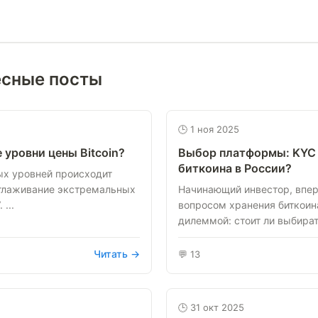
есные посты
🕒 1 ноя 2025
 уровни цены Bitcoin?
Выбор платформы: KYC 
биткоина в России?
ых уровней происходит
сглаживание экстремальных
Начинающий инвестор, впе
...
вопросом хранения биткоина
дилеммой: стоит ли выбирать
Читать →
💬 13
🕒 31 окт 2025