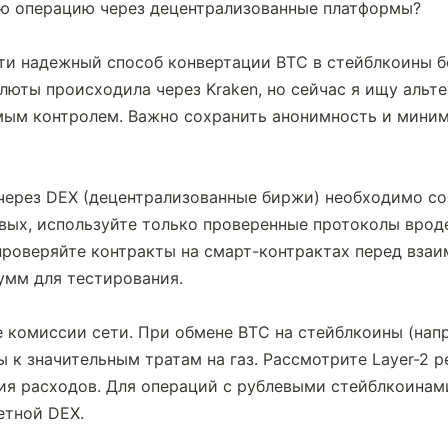
ую операцию через децентрализованные платформы?
ти надежный способ конвертации BTC в стейблкоины бе
люты происходила через Kraken, но сейчас я ищу альте
мым контролем. Важно сохранить анонимность и миним
через DEX (децентрализованные биржи) необходимо со
вых, используйте только проверенные протоколы вроде 
 проверяйте контракты на смарт-контрактах перед взаи
умм для тестирования.
 комиссии сети. При обмене BTC на стейблкоины (нап
ы к значительным тратам на газ. Рассмотрите Layer-2 р
ия расходов. Для операций с рублевыми стейблкоинами
етной DEX.