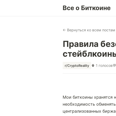
Все о Биткоине
← Вернуться ко всем постам
Правила без
стейблкоины
⬆ 1 голосов

r/CryptoReality
Мои биткоины хранятся н
необходимость обменять 
централизованных биржах