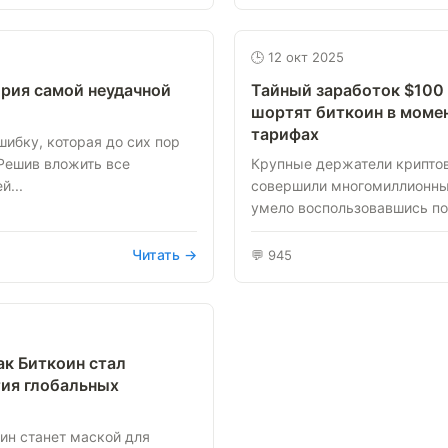
🕒 12 окт 2025
ория самой неудачной
Тайный заработок $100
шортят биткоин в момен
тарифах
ибку, которая до сих пор
 Решив вложить все
Крупные держатели крипто
й...
совершили многомиллионные
умело воспользовавшись пол
Читать →
💬 945
ак Биткоин стал
ия глобальных
оин станет маской для