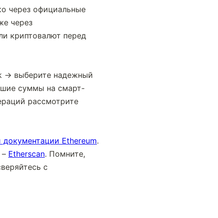
ко через официальные 
е через 
и криптовалют перед 
k → выберите надежный 
ьшие суммы на смарт-
ераций рассмотрите 
 документации Ethereum
. 
 – 
Etherscan
. Помните, 
веряйтесь с 