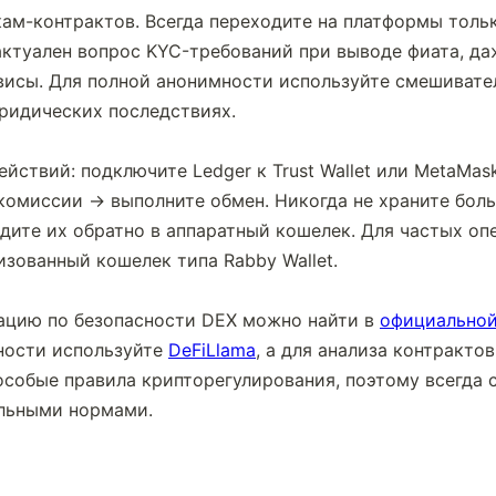
кам-контрактов. Всегда переходите на платформы толь
актуален вопрос KYC-требований при выводе фиата, даж
исы. Для полной анонимности используйте смешивател
ридических последствиях.
йствий: подключите Ledger к Trust Wallet или MetaMas
комиссии → выполните обмен. Никогда не храните бол
одите их обратно в аппаратный кошелек. Для частых оп
зованный кошелек типа Rabby Wallet.
цию по безопасности DEX можно найти в 
официальной
ости используйте 
DeFiLlama
, а для анализа контрактов
особые правила крипторегулирования, поэтому всегда с
льными нормами.