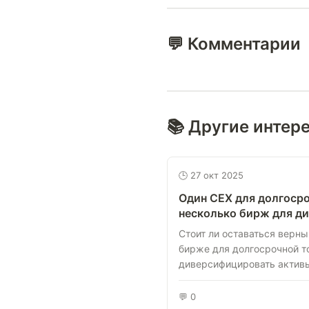
💬 Комментарии
📚 Другие интер
🕒 27 окт 2025
Один CEX для долгосро
несколько бирж для д
Стоит ли оставаться верн
бирже для долгосрочной т
диверсифицировать активы
💬 0