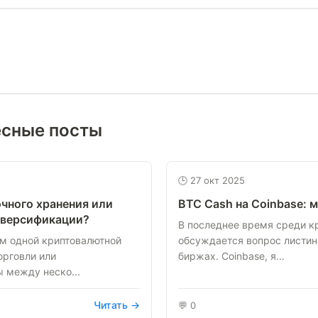
есные посты
🕒 27 окт 2025
чного хранения или
BTC Cash на Coinbase: 
иверсификации?
В последнее время среди к
ым одной криптовалютной
обсуждается вопрос листинг
орговли или
биржах. Coinbase, я...
 между неско...
Читать →
💬 0