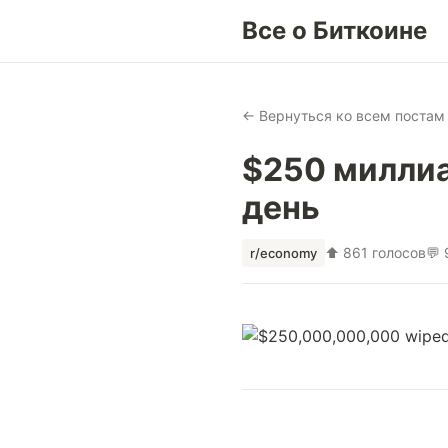
Все о Биткоине
← Вернуться ко всем постам
$250 миллиа
день
⬆ 861 голосов
💬
r/economy