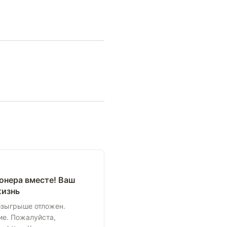
онера вместе! Ваш
жизнь
озыгрыше отложен.
ие. Пожалуйста,