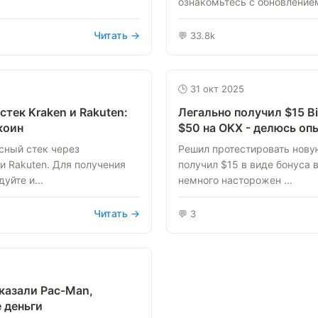
ознакомьтесь с обновлением: 
Читать →
💬 33.8k
🕒 31 окт 2025
тек Kraken и Rakuten:
Легально получил $15 Bi
коин
$50 на OKX - делюсь о
сный стек через
Решил протестировать нову
и Rakuten. Для получения
получил $15 в виде бонуса в
уйте и...
немного насторожен ...
Читать →
💬 3
казали Pac-Man,
 деньги