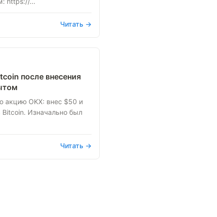
https://...
Читать →
tcoin после внесения
пытом
ю акцию OKX: внес $50 и
 Bitcoin. Изначально был
Читать →