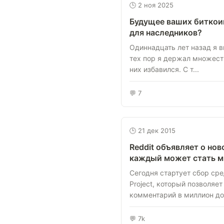
🕒 2 ноя 2025
Будущее ваших биткоин
для наследников?
Одиннадцать лет назад я в
тех пор я держал множеств
них избавился. С т...
💬 7
🕒 21 дек 2015
Reddit объявляет о ново
каждый может стать 
Сегодня стартует сбор сре
Project, который позволяе
комментарий в миллион дол
💬 7k