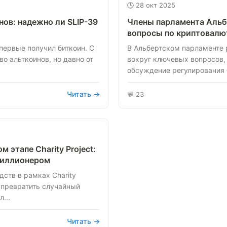
🕒 28 окт 2025
ов: надежно ли SLIP-39
Члены парламента Аль
вопросы по криптовалю
первые получил биткоин. С
В Альбертском парламенте 
о альткоинов, но давно от
вокруг ключевых вопросов,
обсуждение регулирования б
Читать →
💬 23
м этапе Charity Project:
миллионером
дств в рамках Charity
т превратить случайный
...
Читать →