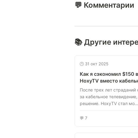
💬 Комментарии
📚 Другие интер
🕒 31 окт 2025
Как я сэкономил $150 в
HoxyTV вместо кабель
После трех лет страданий 
за кабельное телевидение,
решение. HoxyTV стал мо..
💬 7