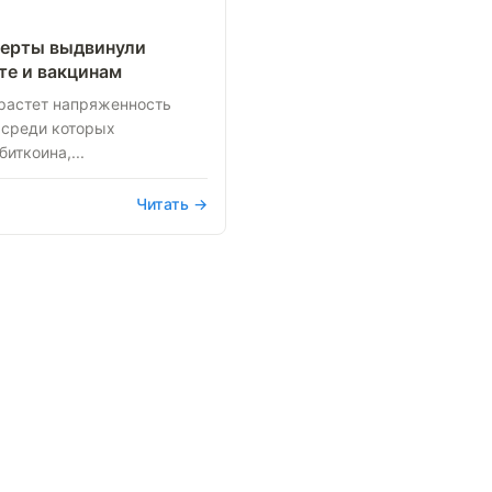
берты выдвинули
те и вакцинам
растет напряженность
 среди которых
иткоина,...
Читать →