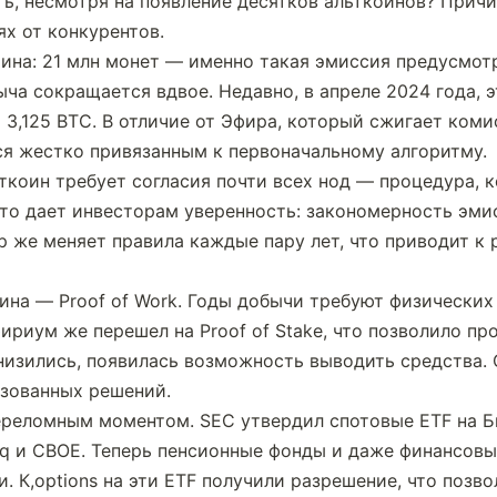
, несмотря на появление десятков альткоинов? Причин
х от конкурентов.
ина: 21 млн монет — именно такая эмиссия предусмотре
ча сокращается вдвое. Недавно, в апреле 2024 года, э
о 3,125 BTC. В отличие от Эфира, который сжигает коми
тся жестко привязанным к первоначальному алгоритму.
ткоин требует согласия почти всех нод — процедура, к
Это дает инвесторам уверенность: закономерность эмис
р же меняет правила каждые пару лет, что приводит к 
ина — Proof of Work. Годы добычи требуют физических 
риум же перешел на Proof of Stake, что позволило про
изились, появилась возможность выводить средства. О
изованных решений.
ереломным моментом. SEC утвердил спотовые ETF на Би
q и CBOE. Теперь пенсионные фонды и даже финансовые
. К,options на эти ETF получили разрешение, что позв