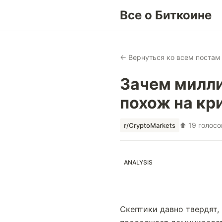
Все о Биткоине
← Вернуться ко всем постам
Зачем милли
похож на к
⬆ 19 голосо
r/CryptoMarkets
ANALYSIS
Скептики давно твердят,