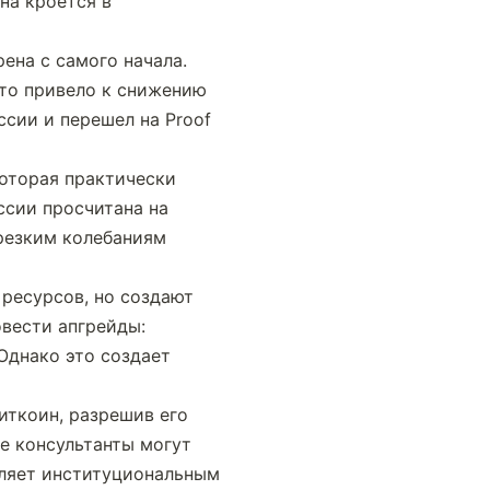
а кроется в 
на с самого начала. 
то привело к снижению 
ссии и перешел на Proof 
оторая практически 
сии просчитана на 
резким колебаниям 
ресурсов, но создают 
вести апгрейды: 
днако это создает 
ткоин, разрешив его 
 консультанты могут 
оляет институциональным 