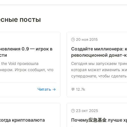
есные посты
🕒 20 ноя 2015
новления 0.9 — игрок в
Создайте миллионера: к
ости
революционной донат-к
f the Void произошла
Сегодня мы запускаем три
нером. Игрок сообщил, что
которая может изменить жиз
супердонате, чтобы сделать 
Читать →
💬 12.7k
🕒 23 окт 2025
 когда криптовалюта
Почему应急基金 лучше хра