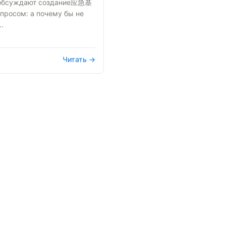
е обсуждают создание应急基
просом: а почему бы не
.
Читать →