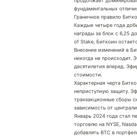
продолжает доминировать
фундаментальных отличия
Граничное правило Битко
Каждые четыре года добы
награды за блок с 6,25 д
of Stake, Биткоин остае
Внесение изменений в Би
никогда не происходит. 
десятилетия вперед. Эфи
стоимости.
Характерная черта Битко
неприступную защиту. Эфи
транзакционные сборы сн
зависимость от централ
Январь 2024 года стал п
торговлю на NYSE, Nasda
добавлять BTC в портфели