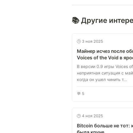
📚 Другие интер
🕒 3 ноя 2025
Майнер исчез после об
Voices of the Void в яр
В версии 0.9 игры Voices o
неприятная ситуация с май
когда он ушел чинить т...
💬 5
🕒 4 ноя 2025
Bitcoin больше не тот:
была круче