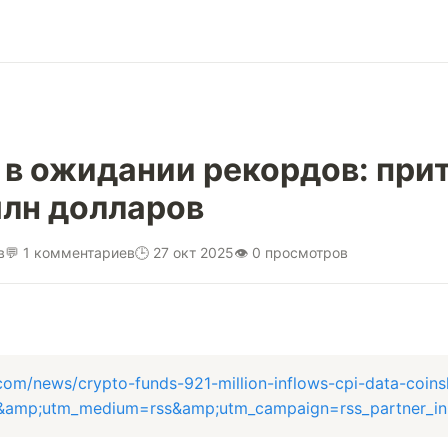
 в ожидании рекордов: при
млн долларов
в
💬 1 комментариев
🕒 27 окт 2025
👁 0 просмотров
.com/news/crypto-funds-921-million-inflows-cpi-data-coins
d&amp;utm_medium=rss&amp;utm_campaign=rss_partner_i