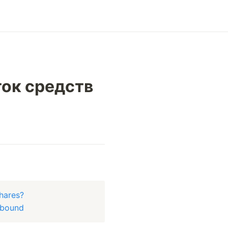
ток средств
hares?
nbound