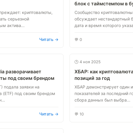
блок с таймстемпом в 
преждает: криптовалюты,
Сообщество криптовалютны
тать серьезной
обсуждает нестандартный бл
м актива...
дата и время которого указа
Читать →
💬 0
🕒 4 ноя 2025
dia разворачивает
ХБАР: как криптовалюта
ты под своим брендом
позиций за год
) подала заявки на
ХБАР демонстрирует один 
 (ETF) под своим брендом
показателей за последний г
...
сбора данных был выбра...
Читать →
💬 10