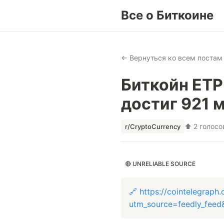
Все о Биткоине
← Вернуться ко всем постам
Биткойн ETP
достиг 921 
⬆ 2 голосо
r/CryptoCurrency
🔴 UNRELIABLE SOURCE
🔗 https://cointelegraph
utm_source=feedly_fee