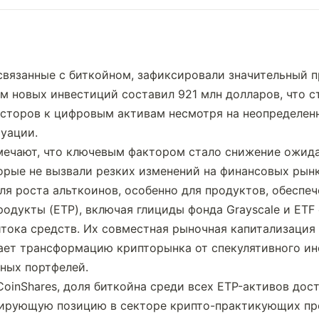
вязанные с биткойном, зафиксировали значительный пр
ем новых инвестиций составил 921 млн долларов, что с
сторов к цифровым активам несмотря на неопределенн
уации.
мечают, что ключевым фактором стало снижение ожида
орые не вызвали резких изменений на финансовых рынка
ля роста альткоинов, особенно для продуктов, обеспе
дукты (ETP), включая глициды фонда Grayscale и ETF от 
ока средств. Их совместная рыночная капитализация 
ает трансформацию крипторынка от спекулятивного инс
ных портфелей.
oinShares, доля биткойна среди всех ETP-активов дост
ирующую позицию в секторе крипто-практикующих про