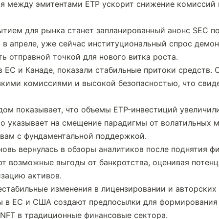
я между эмитентами ETP ускорит снижение комиссий и
ием для рынка станет запланированный анонс SEC по 
в апреле, уже сейчас институциональный спрос демон
ть отправной точкой для нового витка роста.
в ЕС и Канаде, показали стабильные притоки средств. 
зкими комиссиями и высокой безопасностью, что свиде
ом показывает, что объемы ETP-инвестиций увеличили
о указывает на смещение парадигмы от волатильных м
вам с фундаментальной поддержкой.
новь вернулась в обзоры аналитиков после поднятия фи
т возможные выгоды от банкротства, оценивая потенц
изацию активов.
стабильные изменения в лицензировании и авторских 
ы в ЕС и США создают предпосылки для формирования с
 NFT в традиционные финансовые сектора.