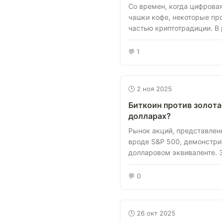
Со времен, когда цифрова
чашки кофе, некоторые пр
частью криптотрадиции. В р
💬 1
🕒 2 ноя 2025
Биткоин против золота:
долларах?
Рынок акций, представле
вроде S&P 500, демонстри
долларовом эквиваленте. З
💬 0
🕒 26 окт 2025