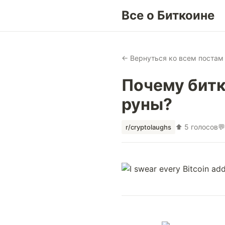
Все о Биткоине
← Вернуться ко всем постам
Почему битк
руны?
⬆ 5 голосов

r/cryptolaughs