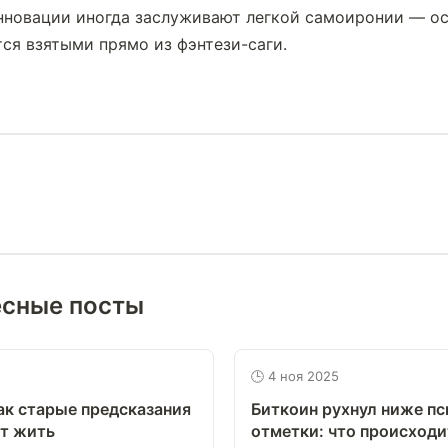
новации иногда заслуживают легкой самоиронии — осо
ся взятыми прямо из фэнтези-саги.
есные посты
🕒 4 ноя 2025
ак старые предсказания
Биткоин рухнул ниже п
т жить
отметки: что происходи