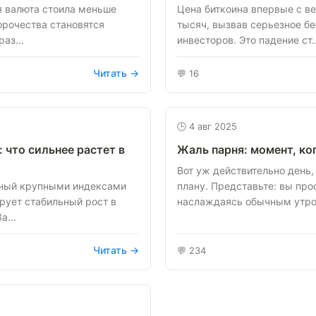
я валюта стоила меньше
Цена биткоина впервые с в
орочества становятся
тысяч, вызвав серьезное б
аз...
инвесторов. Это падение ст..
Читать →
💬 16
🕒 4 авг 2025
 что сильнее растет в
Жаль парня: момент, ког
Вот уж действительно день, 
нный крупными индексами
плану. Представьте: вы прос
рует стабильный рост в
наслаждаясь обычным утром
а...
Читать →
💬 234