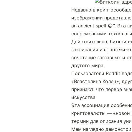
Недавно в криптосообщес
изображении представлен 
an ancient spell 😂". Эт
современными технологи
Действительно, биткоин-
заклинания из фэнтези-кн
сочетание заглавных и с
другого мира.
Пользователи Reddit под
«Властелина Колец», дру
признают, что первое зн
искусства.
Эта ассоциация особенно
криптовалюты — «новой м
термин для описания уни
Мем наглядно демонстрир