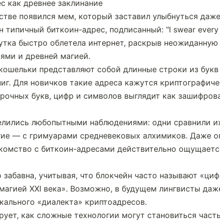
тве появился мем, который заставил улыбнуться даже 
типичный биткоин-адрес, подписанный: "I swear every Bit
а шутка быстро облетела интернет, раскрыв неожиданную
ями и древней магией.
кошельки представляют собой длинные строки из букв
иг. Для новичков такие адреса кажутся криптографичес
трочных букв, цифр и символов выглядит как зашифрова
елились любопытными наблюдениями: одни сравнили их 
гие — с гримуарами средневековых алхимиков. Даже о
акомство с биткоин-адресами действительно ощущается
 забавна, учитывая, что блокчейн часто называют «циф
агией XXI века». Возможно, в будущем лингвисты даж
кального «диалекта» криптоадресов.
ует, как сложные технологии могут становиться часть