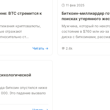
🕒 11 фев 2025
не: BTC стремится к
Биткоин-миллиардер гот
поисках утерянного жес
стижения криптовалюты,
Мужчина, который по некот
ые отражают
состояние в $760 млн из-за
носительно ст...
диска с биткоинами, рассмат
Читать →
💬 2.6k
психологической
ода биткоин опустился ниже
 000. Это падение вызвало
Читать →