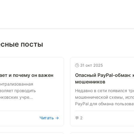
есные посты
🕒 31 окт 2025
ает и почему он важен
Опасный PayPal-обман: 
мошенников
ентрализованная
воляет проводить
Недавно в сети появился т
нковских учре...
мошеннической схемы, исп
PayPal для обмана пользоват
Читать →
💬 2