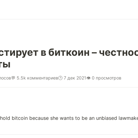
стирует в биткоин – честно
ты
лосов
💬 5.5k комментариев
🕒 7 дек 2021
👁 0 просмотров