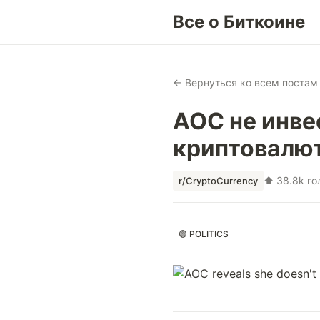
Все о Биткоине
← Вернуться ко всем постам
AOC не инве
криптовалю
⬆ 38.8k го
r/CryptoCurrency
🟢 POLITICS