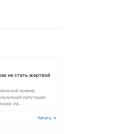
как не стать жертвой
ревожный пример
ользующей репутацию
елей. На...
Читать →