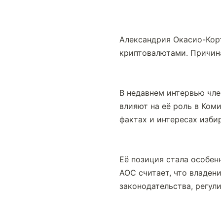
Александрия Окасио-Корт
криптовалютами. Причина
В недавнем интервью чле
влияют на её роль в Ком
фактах и интересах избир
Её позиция стала особен
AOC считает, что владен
законодательства, регул