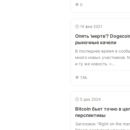
💬 0
🕒 14 фев 2021
Опять 'мертв'? Dogeco
рыночные качели
В последнее время в сооб
много новых участников. М
и ту же новость: «...
💬 7.6k
🕒 5 дек 2024
Bitcoin бьет точно в це
перспективы
Заголовок "Right on the ma