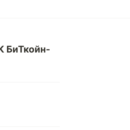
К БиТкойн-