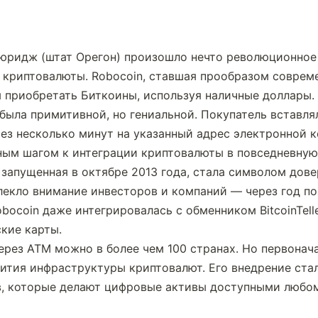
ьюридж (штат Орегон) произошло нечто революционное 
 криптовалюты. Robocoin, ставшая прообразом современ
 приобретать Биткоины, используя наличные доллары.
была примитивной, но гениальной. Покупатель вставлял
рез несколько минут на указанный адрес электронной к
ным шагом к интеграции криптовалюты в повседневную
запущенная в октябре 2013 года, стала символом довер
екло внимание инвесторов и компаний — через год поя
bocoin даже интегрировалась с обменником BitcoinTelle
ские карты.
ерез ATM можно в более чем 100 странах. Но первонача
ития инфраструктуры криптовалют. Его внедрение стал
в, которые делают цифровые активы доступными любом