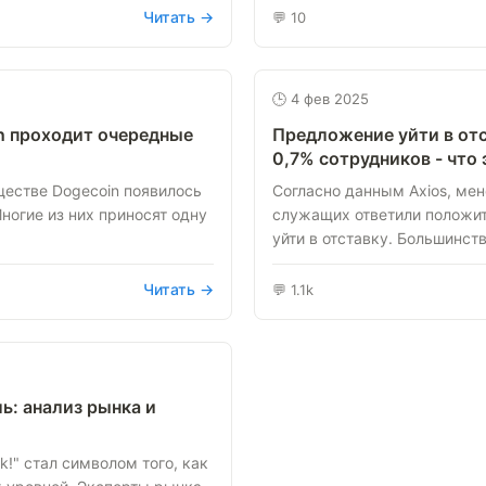
Читать →
💬 10
🕒 4 фев 2025
in проходит очередные
Предложение уйти в от
0,7% сотрудников - что 
ществе Dogecoin появилось
Согласно данным Axios, ме
ногие из них приносят одну
служащих ответили положи
уйти в отставку. Большинство
Читать →
💬 1.1k
ль: анализ рынка и
rk!" стал символом того, как