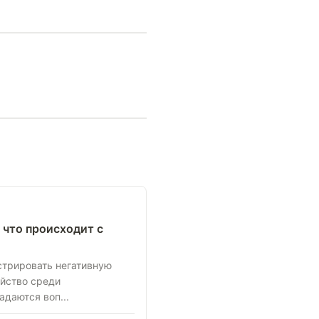
 что происходит с
трировать негативную
йство среди
адаются воп...