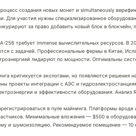
роцесс создания новых монет и simultaneously верифик
и. Для участия нужны специализированное оборудован
нкурируют за право добавить новый блок в блокчейн, п
-256 требует immense вычислительных ресурсов. В 20
тся с задачей. Профессиональные фермы в Китае, Исла
ктроэнергией лидируют по мощности. Оптимальны сист
нга критикуется экологами, но появляются решения на
ены проекты интеграции с АЭС и гидроэлектростанциям
ектроэнергии и эффективности оборудования. Анализ R
арегистрироваться в пуле майнинга. Платформы вроде An
астников. Минимальные вложения — $500 в оборудован
му и шумоизоляцию. Рекомендуемое помещение — 10 кв