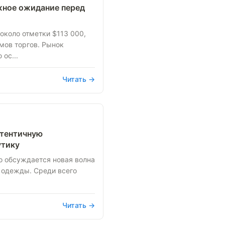
жное ожидание перед
около отметки $113 000,
мов торгов. Рынок
ос...
Читать →
утентичную
утику
о обсуждается новая волна
 одежды. Среди всего
Читать →