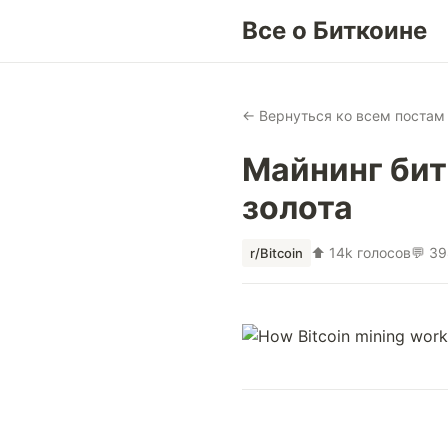
Все о Биткоине
← Вернуться ко всем постам
Майнинг бит
золота
⬆ 14k голосов
💬 3
r/Bitcoin