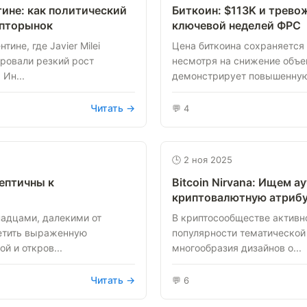
ине: как политический
Биткоин: $113K и трево
ипторынок
ключевой неделей ФРС
ине, где Javier Milei
Цена биткоина сохраняется 
ровали резкий рост
несмотря на снижение объе
Ин...
демонстрирует повышенную 
Читать →
💬 4
🕒 2 ноя 2025
ептичны к
Bitcoin Nirvana: Ищем а
криптовалютную атриб
адцами, далекими от
В криптосообществе активн
етить выраженную
популярности тематической
й и откров...
многообразия дизайнов о...
Читать →
💬 6