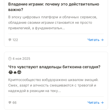
Владение играми: почему это действительно
важно?
В эпоху цифровых платформ и облачных сервисов,
обладание своими играми становится не просто
привилегией, а фундаментальн...
Читать →
💬 122
🕒 4 ноя 2025
Что чувствуют владельцы биткоина сегодня?
😂🔥🤑
Криптосообщество взбудоражено шквалом эмоций.
Смех, азарт и алчность смешиваются с тревогой и
надеждой в реакции на теку...
Читать →
💬 66