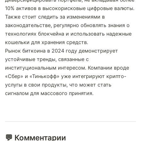
10% активов в высокорисковые цифровые валюты. 
Также стоит следить за изменениями в 
законодательстве, регулярно обновлять знания о 
технологиях блокчейна и использовать надежные 
кошельки для хранения средств.
Рынок биткоина в 2024 году демонстрирует 
устойчивые тренды, связанные с 
институциональным интересом. Компании вроде 
«Сбер» и «Тинькофф» уже интегрируют крипто-
услугы в свои продукты, что может стать 
сигналом для массового принятия.
💬 Комментарии